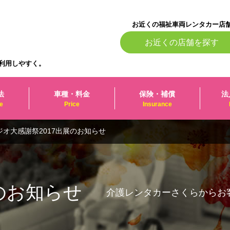
お近くの福祉車両レンタカー店
お近くの店舗を探す
利用しやすく。
法
車種・料金
保険・補償
法
e
Price
Insurance
ジオ大感謝祭2017出展のお知らせ
のお知らせ
介護レンタカーさくらからお