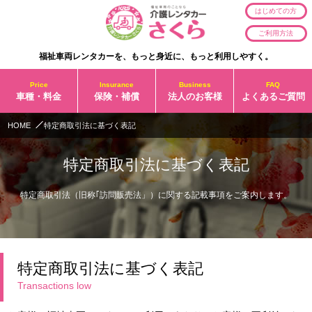
はじめての方
ご利用方法
福祉車両レンタカーを、もっと身近に、もっと利用しやすく。
Price
Insurance
Business
FAQ
車種・料金
保険・補償
法人のお客様
よくあるご質問
HOME
特定商取引法に基づく表記
特定商取引法に基づく表記
特定商取引法（旧称｢訪問販売法」）に関する記載事項をご案内します。
特定商取引法に基づく表記
Transactions low