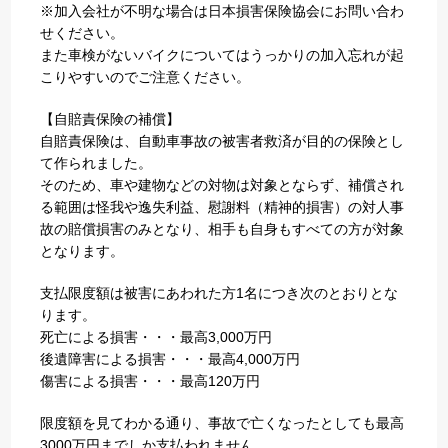
※加入会社が不明な場合は日本損害保険協会にお問い合わ
せください。
また車検がないバイクについてはうっかりの加入忘れが起
こりやすいのでご注意ください。
【自賠責保険の補償】
自賠責保険は、自動車事故の被害者救済が目的の保険とし
て作られました。
そのため、車や建物などの対物は対象とならず、補償され
る範囲は怪我や逸失利益、慰謝料（精神的損害）の対人事
故の賠償損害のみとなり、相手も自身もすべての方が対象
となります。
支払限度額は被害にあわれた方1名につき次のとおりとな
ります。
死亡による損害・・・最高3,000万円
後遺障害による損害・・・最高4,000万円
傷害による損害・・・最高120万円
限度額を見てわかる通り、事故で亡くなったとしても最高
3000万円までしか支払われません。