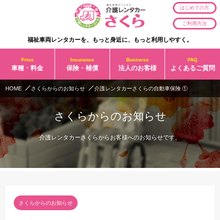
はじめての方
ご利用方法
福祉車両レンタカーを、もっと身近に、もっと利用しやすく。
Price
Insurance
Business
FAQ
車種・料金
保険・補償
法人のお客様
よくあるご質問
HOME
さくらからのお知らせ
介護レンタカーさくらの自動車保険 ①
さくらからのお知らせ
介護レンタカーさくらからお客様へのお知らせです。
さくらからのお知らせ