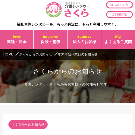
はじめての方
ご利用方法
福祉車両レンタカーを、もっと身近に、もっと利用しやすく。
Price
Insurance
Business
FAQ
車種・料金
保険・補償
法人のお客様
よくあるご質問
HOME
さくらからのお知らせ
年末年始休業日のお知らせ
さくらからのお知らせ
介護レンタカーさくらからお客様へのお知らせです。
さくらからのお知らせ