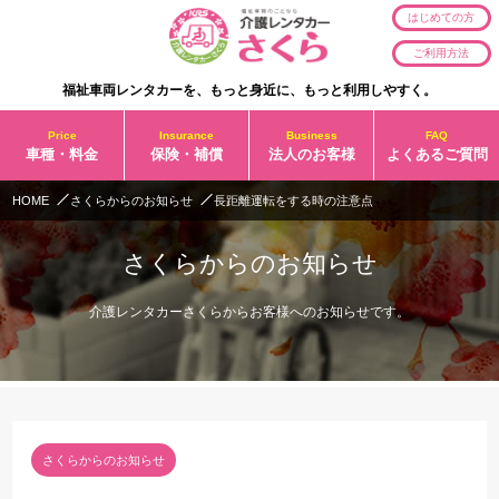
はじめての方
ご利用方法
福祉車両レンタカーを、もっと身近に、もっと利用しやすく。
Price
Insurance
Business
FAQ
車種・料金
保険・補償
法人のお客様
よくあるご質問
HOME
さくらからのお知らせ
長距離運転をする時の注意点
さくらからのお知らせ
介護レンタカーさくらからお客様へのお知らせです。
さくらからのお知らせ