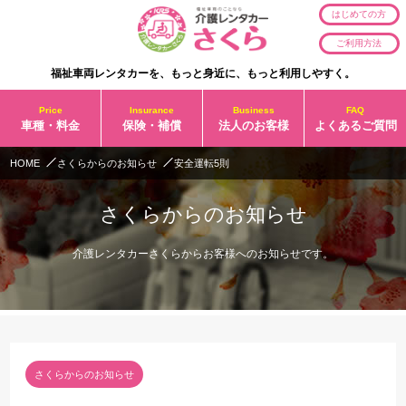
はじめての方
ご利用方法
福祉車両レンタカーを、もっと身近に、もっと利用しやすく。
Price
Insurance
Business
FAQ
車種・料金
保険・補償
法人のお客様
よくあるご質問
HOME
さくらからのお知らせ
安全運転5則
さくらからのお知らせ
介護レンタカーさくらからお客様へのお知らせです。
さくらからのお知らせ