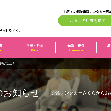
お近くの福祉車両レンタカー店
お近くの店舗を探す
利用しやすく。
法
車種・料金
保険・補償
法
e
Price
Insurance
運転防止！
のお知らせ
介護レンタカーさくらからお